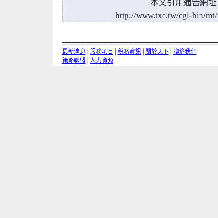
本文引用通告網址
http://www.txc.tw/cgi-bin/mt/
最新消息
│
服務項目
│
稅務資訊
│
關於天下
│
聯絡我們
策略聯盟
│
人力資源