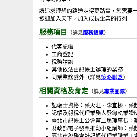
讓追求理想的路途走得更踏實，您需要
歡迎加入天下，加入成長企業的行列！
服務項目
（詳見
服務總覽
）
代客記帳
工商登記
稅務諮詢
其他依法由記帳士辦理的業務
同業業務委外（詳見
策略聯盟
）
相關資格及肯定
（詳見
專業團隊
）
記帳士資格：蔡火旺、李宜榛、蔡
記帳及報稅代理業務人登錄執業證
臺北市記帳士公會第二屆理事長：
財政部電子發票推動小組講師：蔡
臺北市稅務會計記帳代理業職業工